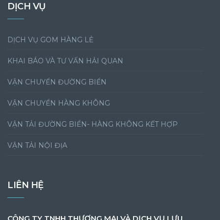
DỊCH VỤ
DỊCH VỤ GOM HÀNG LẺ
KHAI BÁO VÀ TƯ VẤN HẢI QUAN
VẬN CHUYỂN ĐƯỜNG BIỂN
VẬN CHUYỂN HÀNG KHÔNG
VẬN TẢI ĐƯỜNG BIỂN- HÀNG KHÔNG KẾT HỢP
VẬN TẢI NỘI ĐỊA
LIÊN HỆ
CÔNG TY TNHH THƯƠNG MẠI VÀ DỊCH VỤ LƯU