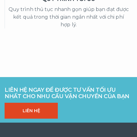
Quy trình thủ tục nhanh gọn giúp bạn đạt được
kết quả trong thời gian ngắn nhất với chi phí
hợp lý.
LIÊN HỆ NGAY ĐỂ ĐƯỢC TƯ VẤN TỐI ƯU
NHẤT CHO NHU CẦU VẬN CHUYỂN CỦA BẠN
LIÊN HỆ