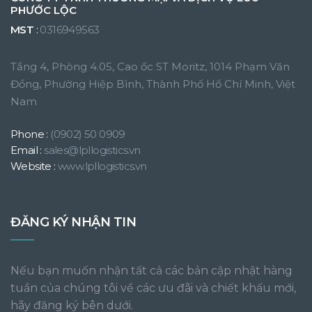
PHƯỚC LỘC
MST
:
0316949563
Tầng 4, Phòng 4.05, Cao ốc ST Moritz, 1014 Phạm Văn
Đồng, Phường Hiệp Bình, Thành Phố Hồ Chí Minh, Việt
Nam
Phone :
(0902) 50 0909
Email :
sales@lpllogistics.vn
Website :
www.lpllogistics.vn
ĐĂNG KÝ NHẬN TIN
Nếu bạn muốn nhận tất cả các bản cập nhật hàng
tuần của chúng tôi về các ưu đãi và chiết khấu mới,
hãy đăng ký bên dưới.