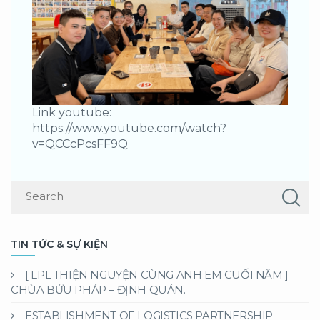
Link youtube:
https://www.youtube.com/watch?
v=QCCcPcsFF9Q
TIN TỨC & SỰ KIỆN
[ LPL THIỆN NGUYỆN CÙNG ANH EM CUỐI NĂM ]
CHÙA BỬU PHÁP – ĐỊNH QUÁN.
ESTABLISHMENT OF LOGISTICS PARTNERSHIP