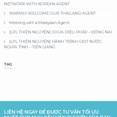
NETWORK WITH KOREAN AGENT
WARMLY WELCOME OUR THAILAND AGENT
Meeting with a Malaysian Agent
[LPL THIỆN NGUYỆN] CHÙA DIỆU PHÁP – ĐỒNG NAI
[LPL THIỆN NGUYỆN] HÀNH TRÌNH GIỌT NƯỚC
NGHĨA TÌNH – TIỀN GIANG
TAG
LIÊN HỆ NGAY ĐỂ ĐƯỢC TƯ VẤN TỐI ƯU