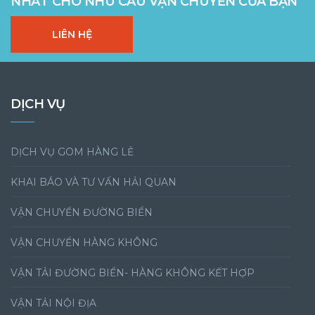
NHẤT CHO NHU CẦU VẬN CHUYỂN CỦA BẠN
LIÊN HỆ
DỊCH VỤ
DỊCH VỤ GOM HÀNG LẺ
KHAI BÁO VÀ TƯ VẤN HẢI QUAN
VẬN CHUYỂN ĐƯỜNG BIỂN
VẬN CHUYỂN HÀNG KHÔNG
VẬN TẢI ĐƯỜNG BIỂN- HÀNG KHÔNG KẾT HỢP
VẬN TẢI NỘI ĐỊA