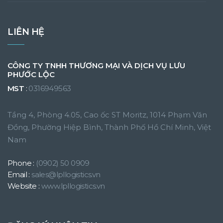
LIÊN HỆ
CÔNG TY TNHH THƯƠNG MẠI VÀ DỊCH VỤ LƯU
PHƯỚC LỘC
MST
:
0316949563
Tầng 4, Phòng 4.05, Cao ốc ST Moritz, 1014 Phạm Văn
Đồng, Phường Hiệp Bình, Thành Phố Hồ Chí Minh, Việt
Nam
Phone :
(0902) 50 0909
Email :
sales@lpllogistics.vn
Website :
www.lpllogistics.vn