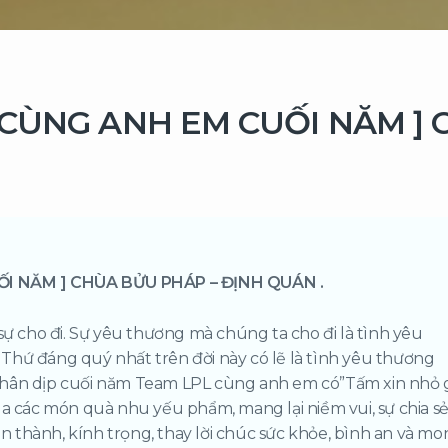
 CÙNG ANH EM CUỐI NĂM ] 
ỐI NĂM ] CHÙA BỬU PHÁP – ĐỊNH QUÁN
.
sự cho đi. Sự yêu thương mà chúng ta cho đi là tình yêu
Thứ đáng quý nhất trên đời này có lẽ là tình yêu thương
ế, nhân dịp cuối năm Team LPL cùng anh em có”Tấm xin nhỏ 
ua các món quà nhu yếu phẩm, mang lại niềm vui, sự chia s
hân thành, kính trọng, thay lời chúc sức khỏe, bình an và m