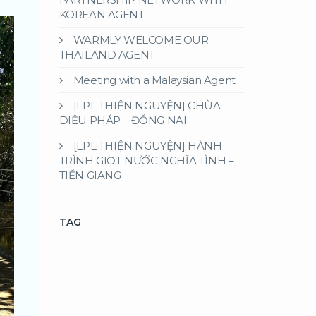
KOREAN AGENT
WARMLY WELCOME OUR
THAILAND AGENT
Meeting with a Malaysian Agent
[LPL THIỆN NGUYỆN] CHÙA
DIỆU PHÁP – ĐỒNG NAI
[LPL THIỆN NGUYỆN] HÀNH
TRÌNH GIỌT NƯỚC NGHĨA TÌNH –
TIỀN GIANG
TAG