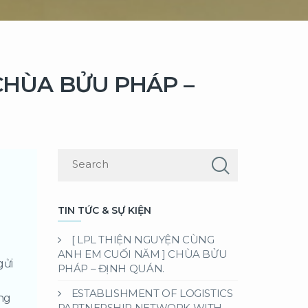
CHÙA BỬU PHÁP –
TIN TỨC & SỰ KIỆN
[ LPL THIỆN NGUYỆN CÙNG
ANH EM CUỐI NĂM ] CHÙA BỬU
gửi
PHÁP – ĐỊNH QUÁN.
ẻ
ESTABLISHMENT OF LOGISTICS
ong
PARTNERSHIP NETWORK WITH