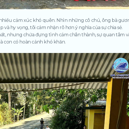
rất nhiều cảm xúc khó quên. Nhìn những cô chú, ông bà gươ
và hy vọng, tôi cảm nhận rõ hơn ý nghĩa của sự chia sẻ.
ất, nhưng chứa đựng tình cảm chân thành, sự quan tâm v
bà con có hoàn cảnh khó khăn.