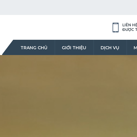
LIÊN H
ĐƯỢC 
TRANG CHỦ
GIỚI THIỆU
DỊCH VỤ
M