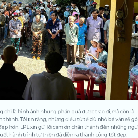
ng chỉ là hình ảnh những phần quà được trao đi, mà còn là
n thành. Tôi tin rằng, những điều tử tế dù nhỏ bé vẫn sẽ g
đẹp hơn. LPL xin gửi lời cảm ơn chân thành đến những ngư
uốt hành trình tự thiện đã diễn ra thành công tốt đẹp.