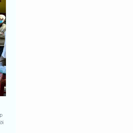
óp
ời