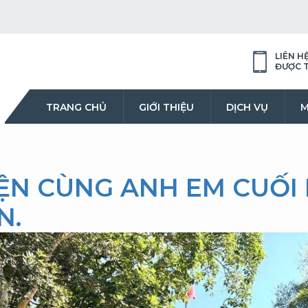
LIÊN H
ĐƯỢC 
TRANG CHỦ
GIỚI THIỆU
DỊCH VỤ
M
YỆN CÙNG ANH EM CUỐI
N.