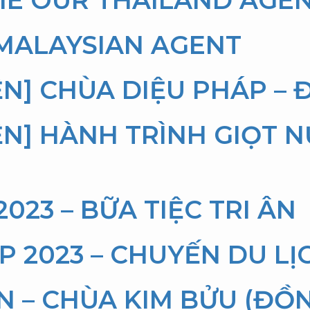
 MALAYSIAN AGENT
ỆN] CHÙA DIỆU PHÁP – 
ỆN] HÀNH TRÌNH GIỌT N
023 – BỮA TIỆC TRI ÂN
P 2023 – CHUYẾN DU LỊ
N – CHÙA KIM BỬU (ĐỒ