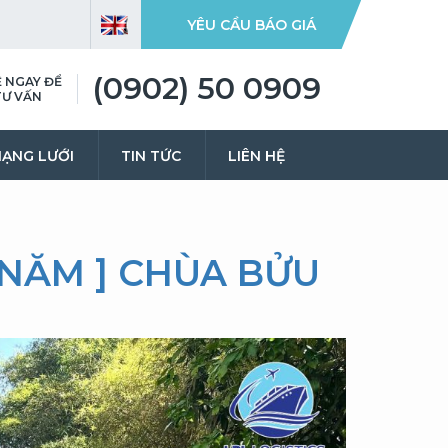
YÊU CẦU BÁO GIÁ
(0902) 50 0909
Ệ NGAY ĐỂ
TƯ VẤN
ẠNG LƯỚI
TIN TỨC
LIÊN HỆ
 NĂM ] CHÙA BỬU