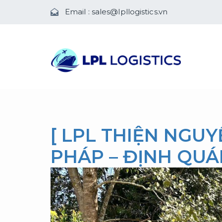
Email :
sales@lpllogistics.vn
[ LPL THIỆN NGU
PHÁP – ĐỊNH QUÁ