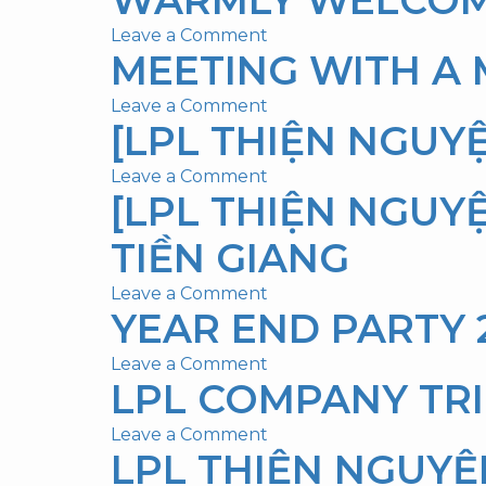
OF
EM
on
Leave a Comment
LOGISTICS
CUỐI
MEETING WITH A
WARMLY
PARTNERSHIP
NĂM
WELCOME
NETWORK
]
on
Leave a Comment
OUR
WITH
CHÙA
[LPL THIỆN NGUY
Meeting
THAILAND
KOREAN
BỬU
with
AGENT
AGENT
PHÁP
on
Leave a Comment
a
–
[LPL THIỆN NGUY
[LPL
Malaysian
ĐỊNH
THIỆN
Agent
QUÁN.
TIỀN GIANG
NGUYỆN]
CHÙA
on
Leave a Comment
DIỆU
YEAR END PARTY 2
[LPL
PHÁP
THIỆN
–
on
Leave a Comment
NGUYỆN]
ĐỒNG
LPL COMPANY TRI
YEAR
HÀNH
NAI
END
TRÌNH
on
Leave a Comment
PARTY
GIỌT
LPL THIỆN NGUYỆ
LPL
2023
NƯỚC
COMPANY
–
NGHĨA