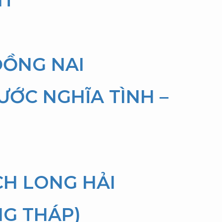
ĐỒNG NAI
ƯỚC NGHĨA TÌNH –
CH LONG HẢI
NG THÁP)