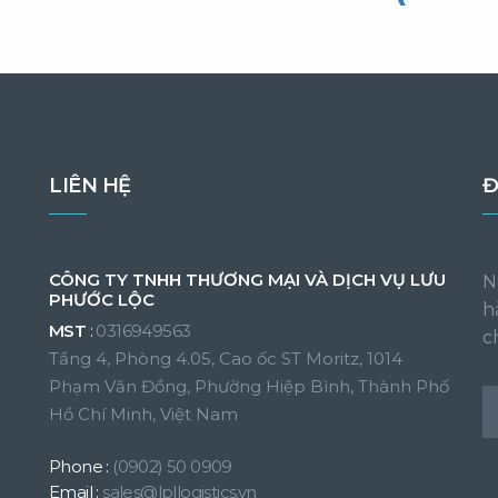
LIÊN HỆ
Đ
CÔNG TY TNHH THƯƠNG MẠI VÀ DỊCH VỤ LƯU
N
PHƯỚC LỘC
h
MST
:
0316949563
c
Tầng 4, Phòng 4.05, Cao ốc ST Moritz, 1014
Phạm Văn Đồng, Phường Hiệp Bình, Thành Phố
Hồ Chí Minh, Việt Nam
Phone :
(0902) 50 0909
Email :
sales@lpllogistics.vn