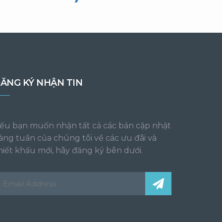
ĂNG KÝ NHẬN TIN
ếu bạn muốn nhận tất cả các bản cập nhật
àng tuần của chúng tôi về các ưu đãi và
hiết khấu mới, hãy đăng ký bên dưới.